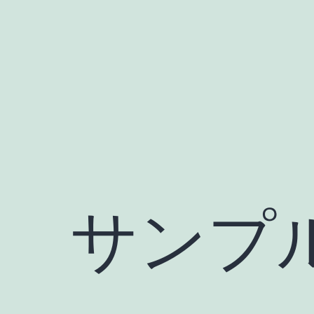
コ
ン
テ
ン
ツ
へ
ス
キ
ッ
サンプ
プ